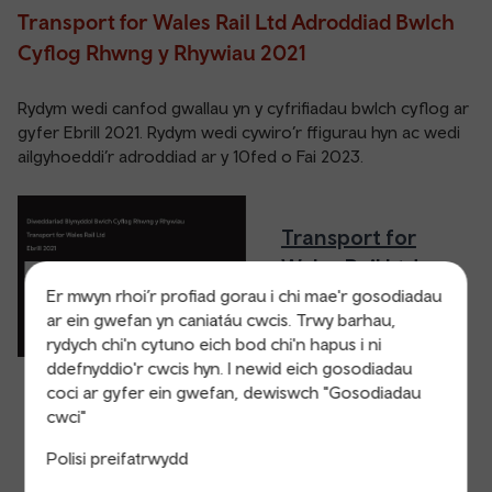
Transport for Wales Rail Ltd Adroddiad Bwlch
Cyflog Rhwng y Rhywiau 2021
Rydym wedi canfod gwallau yn y cyfrifiadau bwlch cyflog ar
gyfer Ebrill 2021. Rydym wedi cywiro’r ffigurau hyn ac wedi
ailgyhoeddi’r adroddiad ar y 10fed o Fai 2023.
Transport for
Wales Rail Ltd
Adroddiad Bwlch
Er mwyn rhoi’r profiad gorau i chi mae'r gosodiadau
ar ein gwefan yn caniatáu cwcis. Trwy barhau,
Cyflog Rhwng y
rydych chi'n cytuno eich bod chi'n hapus i ni
Rhywiau 2022
ddefnyddio'r cwcis hyn. I newid eich gosodiadau
coci ar gyfer ein gwefan, dewiswch "Gosodiadau
cwci"
Polisi preifatrwydd