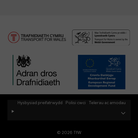
Hysbysiad preifatrwydd
Polisi cwci
Telerau ac amodau
© 2026 TfW