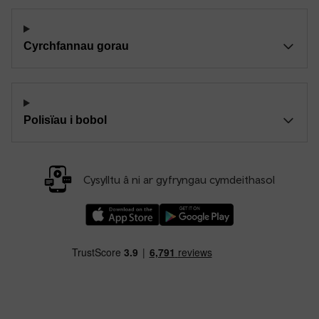
Cyrchfannau gorau
Polisïau i bobol
Cysylltu â ni ar gyfryngau cymdeithasol
Llwythwch Ap TfW Rail i lawr o’r Apple App St
Llwythwch Ap TfW Rail i lawr o’