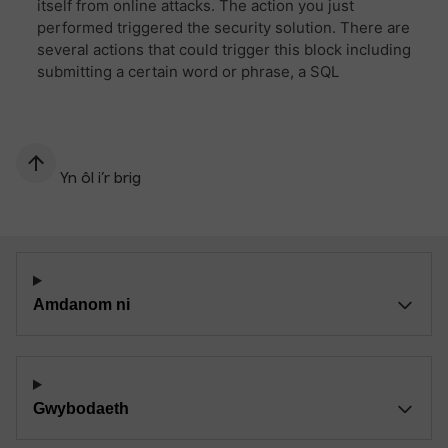
Yn ôl i’r brig
Amdanom ni
Gwybodaeth