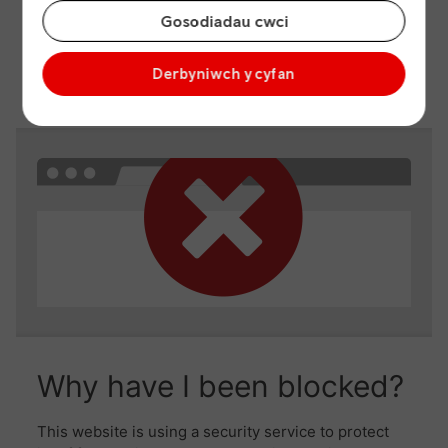
Gosodiadau cwci
Derbyniwch y cyfan