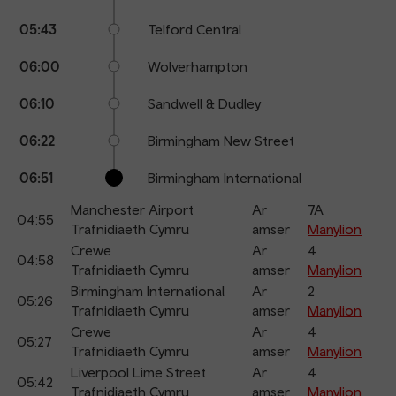
05:43
Telford Central
06:00
Wolverhampton
06:10
Sandwell & Dudley
06:22
Birmingham New Street
06:51
Birmingham International
Manchester Airport
Ar
7A
04:55
Trafnidiaeth Cymru
amser
Manylion
Crewe
Ar
4
04:58
Trafnidiaeth Cymru
amser
Manylion
Birmingham International
Ar
2
05:26
Trafnidiaeth Cymru
amser
Manylion
Crewe
Ar
4
05:27
Trafnidiaeth Cymru
amser
Manylion
Liverpool Lime Street
Ar
4
05:42
Trafnidiaeth Cymru
amser
Manylion