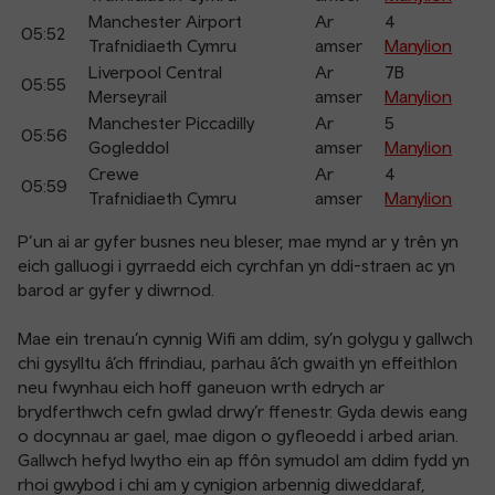
Manchester Airport
Ar
4
05:52
Trafnidiaeth Cymru
amser
Manylion
Liverpool Central
Ar
7B
05:55
Merseyrail
amser
Manylion
Manchester Piccadilly
Ar
5
05:56
Gogleddol
amser
Manylion
Crewe
Ar
4
05:59
Trafnidiaeth Cymru
amser
Manylion
P’un ai ar gyfer busnes neu bleser, mae mynd ar y trên yn
eich galluogi i gyrraedd eich cyrchfan yn ddi-straen ac yn
barod ar gyfer y diwrnod.
Mae ein trenau’n cynnig Wifi am ddim, sy’n golygu y gallwch
chi gysylltu â’ch ffrindiau, parhau â’ch gwaith yn effeithlon
neu fwynhau eich hoff ganeuon wrth edrych ar
brydferthwch cefn gwlad drwy’r ffenestr. Gyda dewis eang
o docynnau ar gael, mae digon o gyfleoedd i arbed arian.
Gallwch hefyd lwytho ein ap ffôn symudol am ddim fydd yn
rhoi gwybod i chi am y cynigion arbennig diweddaraf,