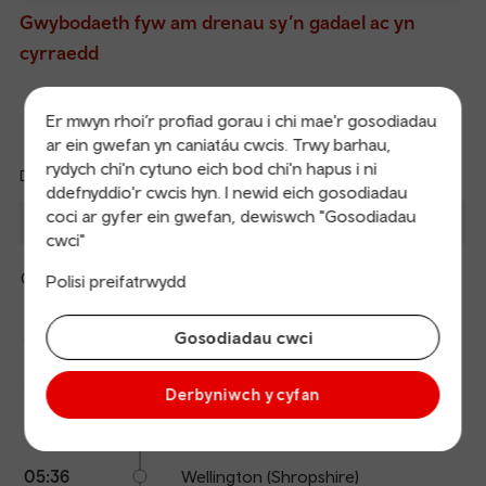
Gwybodaeth fyw am drenau sy’n gadael ac yn
cyrraedd
Trenau’n Gadael
Cyrraedd
Er mwyn rhoi’r profiad gorau i chi mae'r gosodiadau
ar ein gwefan yn caniatáu cwcis. Trwy barhau,
rydych chi'n cytuno eich bod chi'n hapus i ni
Diweddaredig: 08/08/2026 04:06:59
Ref
ddefnyddio'r cwcis hyn. I newid eich gosodiadau
dep
Disgwyl
coci ar gyfer ein gwefan, dewiswch "Gosodiadau
Gadael
I
Platfform
Cyrraedd
an
cwci"
1
arr
Birmingham International
Ar
04:21
Polisi preifatrwydd
Cuddio
Trafnidiaeth Cymru
amser
manylion
Calling
Arrival
Station
Gosodiadau cwci
04:21
Caer
points
time
name
04:44
Crewe
Derbyniwch y cyfan
05:18
Amwythig
05:36
Wellington (Shropshire)