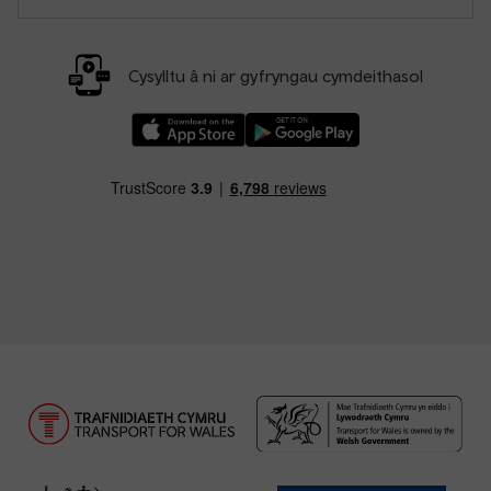
Cysylltu â ni ar gyfryngau cymdeithasol
Llwythwch Ap TfW Rail i lawr o’r Apple App St
Llwythwch Ap TfW Rail i lawr o’