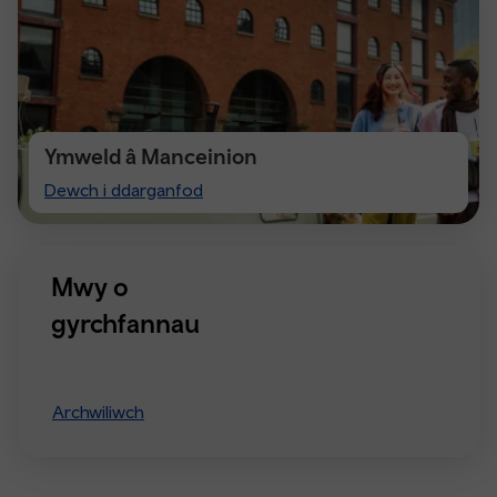
Ymweld â Manceinion
Visiting
Dewch i ddarganfod
Manchester
Mwy o
gyrchfannau
Archwiliwch