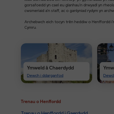
gorsafoedd yn cael eu glanhau’n drwyadl yn rheol
cwsmeriaid a’n staff, ac o ganlyniad rydym yn archw
Archebwch eich tocyn trên heddiw o Henffordd i'r
Cymru.
Ymweld â Chaerdydd
Ymwe
Visit
Visit
Dewch i ddarganfod
Dewch
Cardiff
Ches
Trenau o Henffordd
Trenau o Henffordd i Gaerdydd