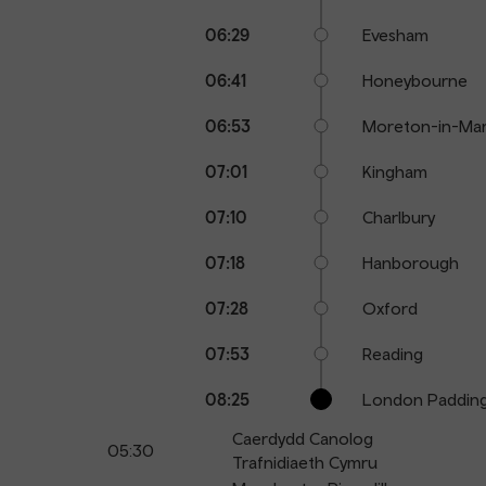
06:29
Evesham
06:41
Honeybourne
06:53
Moreton-in-Ma
07:01
Kingham
07:10
Charlbury
07:18
Hanborough
07:28
Oxford
07:53
Reading
08:25
London Paddin
Caerdydd Canolog
05:30
Trafnidiaeth Cymru