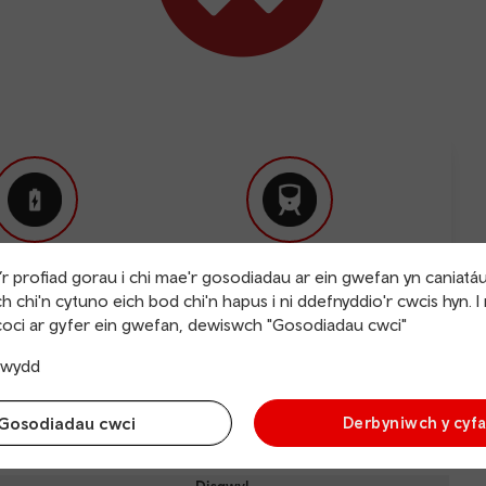
r profiad gorau i chi mae'r gosodiadau ar ein gwefan yn caniatá
ntiau gwefru
Uniongyrchol
h chi'n cytuno eich bod chi'n hapus i ni ddefnyddio'r cwcis hyn. I
oci ar gyfer ein gwefan, dewiswch "Gosodiadau cwci"
yn cyrraedd
trwydd
Gosodiadau cwci
Derbyniwch y cyf
Refre