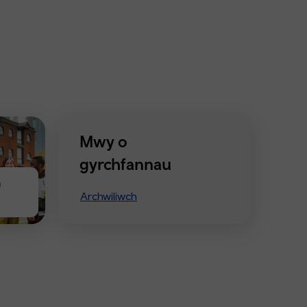
Mwy o
gyrchfannau
n
Archwiliwch