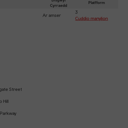
depar
Disgwyl
Platfform
Cyrraedd
and
3
arriva
Ar amser
Cuddio manylion
gate Street
 Hill
 Parkway