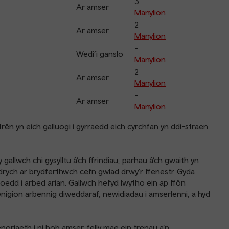
3
Ar amser
Manylion
2
Ar amser
Manylion
-
Wedi’i ganslo
Manylion
2
Ar amser
Manylion
-
Ar amser
Manylion
rên yn eich galluogi i gyrraedd eich cyrchfan yn ddi-straen
gallwch chi gysylltu â’ch ffrindiau, parhau â’ch gwaith yn
rych ar brydferthwch cefn gwlad drwy’r ffenestr. Gyda
edd i arbed arian. Gallwch hefyd lwytho ein ap ffôn
nigion arbennig diweddaraf, newidiadau i amserlenni, a hyd
oriaeth i ni bob amser, felly mae ein trenau a’n