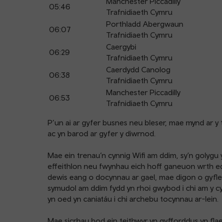
Manchester Piccadilly
05:46
Trafnidiaeth Cymru
Porthladd Abergwaun
06:07
Trafnidiaeth Cymru
Caergybi
06:29
Trafnidiaeth Cymru
Caerdydd Canolog
06:38
Trafnidiaeth Cymru
Manchester Piccadilly
06:53
Trafnidiaeth Cymru
P’un ai ar gyfer busnes neu bleser, mae mynd ar y t
ac yn barod ar gyfer y diwrnod.
Mae ein trenau’n cynnig Wifi am ddim, sy’n golygu y 
effeithlon neu fwynhau eich hoff ganeuon wrth ed
dewis eang o docynnau ar gael, mae digon o gyfleo
symudol am ddim fydd yn rhoi gwybod i chi am y cy
yn oed yn caniatáu i chi archebu tocynnau ar-lein.
Mae sicrhau bod ein teithwyr yn gyfforddus yn flaen