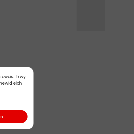
u cwcis. Trwy
 newid eich
an
sh