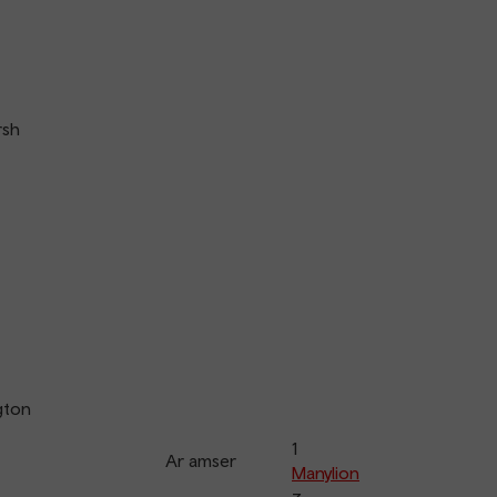
rsh
gton
1
Ar amser
Manylion