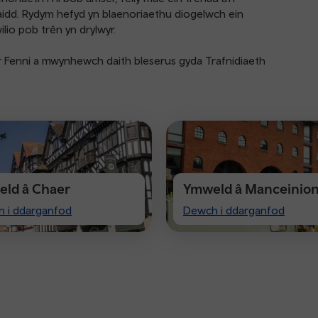
aidd. Rydym hefyd yn blaenoriaethu diogelwch ein
ilio pob trên yn drylwyr.
 Fenni a mwynhewch daith bleserus gyda Trafnidiaeth
ld â Chaer
Ymweld â Manceinio
Visiting
 i ddarganfod
Dewch i ddarganfod
ter
Manchester