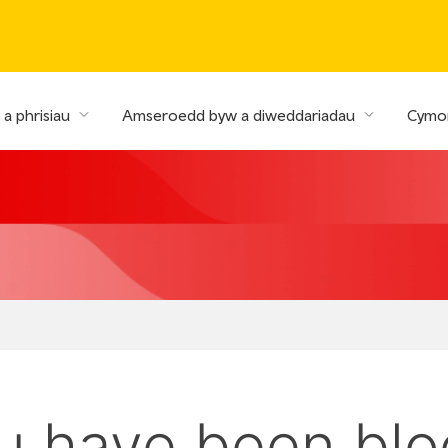
a phrisiau
Amseroedd byw a diweddariadau
Cymor