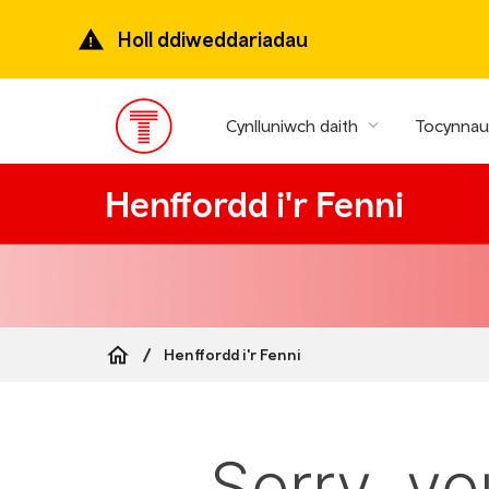
Mynd
ymlaen
Holl ddiweddariadau
i’r
prif
gynnwys
Cynlluniwch daith
Tocynnau 
Prif
ddewislen
Henffordd i'r Fenni
Henffordd i'r Fenni
Breadcrumb