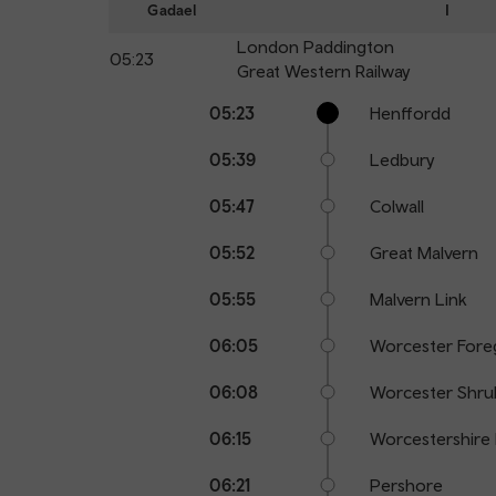
Gadael
I
London Paddington
05:23
Great Western Railway
Calling
Arrival
Station
05:23
Henffordd
points
time
name
05:39
Ledbury
05:47
Colwall
05:52
Great Malvern
05:55
Malvern Link
06:05
Worcester Fore
06:08
Worcester Shrub
06:15
Worcestershire
06:21
Pershore