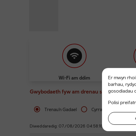
Er mwyn rhoi’
Wi-Fi am ddim
Pwy
barhau, rydyc
gosodiadau c
Gwybodaeth fyw am drenau sy’n gadael ac 
Polisi preifa
Trenau’n Gadael
Cyrraedd
Diweddaredig: 07/08/2026 04:58:18