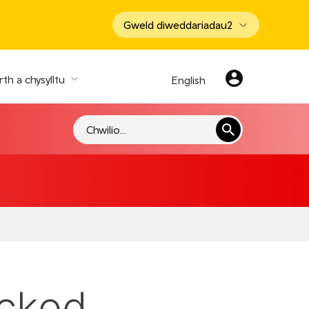
Gweld diweddariadau
2
th a chysylltu
English
Chwilio