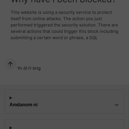
Yn ôl i’r brig
Amdanom ni