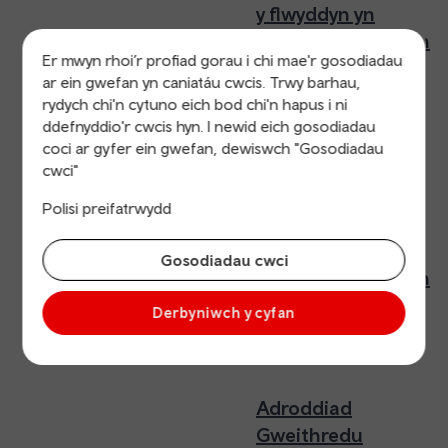
y flwyddyn yn
diweddu 31 Mawrth
Er mwyn rhoi’r profiad gorau i chi mae'r gosodiadau
2025
ar ein gwefan yn caniatáu cwcis. Trwy barhau,
rydych chi'n cytuno eich bod chi'n hapus i ni
ddefnyddio'r cwcis hyn. I newid eich gosodiadau
coci ar gyfer ein gwefan, dewiswch "Gosodiadau
Adroddiad
cwci"
Gweithredu
Polisi preifatrwydd
Blynyddol ar gyfer
y flwyddyn yn
Gosodiadau cwci
diweddu 31 Mawrth
2024
Derbyniwch y cyfan
Adroddiad
Gweithredu