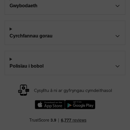
Gwybodaeth
Cyrchfannau gorau
Polisïau i bobol
Cysylltu â ni ar gyfryngau cymdeithasol
Llwythwch Ap TfW Rail i lawr o’r Apple App St
Llwythwch Ap TfW Rail i lawr o’