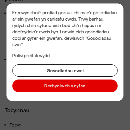
Er mwyn rhoi’r profiad gorau i chi mae'r gosodiadau
Cysylltu â
ar ein gwefan yn caniatáu cwcis. Trwy barhau,
Rheilffordd y
rydych chi'n cytuno eich bod chi'n hapus i ni
Cambrian ym
ddefnyddio'r cwcis hyn. I newid eich gosodiadau
Mhwllheli ar
coci ar gyfer ein gwefan, dewiswch "Gosodiadau
gyfer teithiau i
cwci"
Aberystwyth
ac Amwythig.
Polisi preifatrwydd
Llwybrau
bysiau lleol
Gosodiadau cwci
tuag at Barc
Cenedlaethol
Eryri.
Derbyniwch y cyfan
Tocynnau
Tocyn