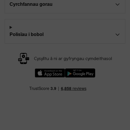
Cyrchfannau gorau
Polisïau i bobol
Cysylltu â ni ar gyfryngau cymdeithasol
Llwythwch Ap TfW Rail i lawr o’r Apple App St
Llwythwch Ap TfW Rail i lawr o’