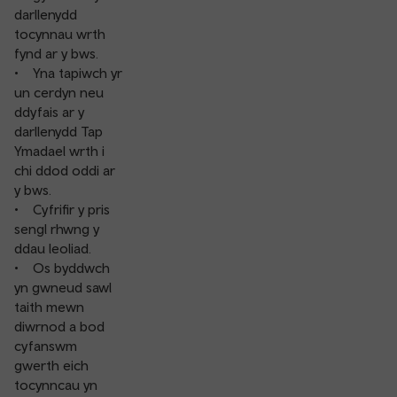
darllenydd
tocynnau wrth
fynd ar y bws.
• Yna tapiwch yr
un cerdyn neu
ddyfais ar y
darllenydd Tap
Ymadael wrth i
chi ddod oddi ar
y bws.
• Cyfrifir y pris
sengl rhwng y
ddau leoliad.
• Os byddwch
yn gwneud sawl
taith mewn
diwrnod a bod
cyfanswm
gwerth eich
tocynncau yn