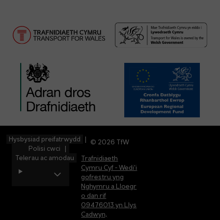
Hysbysiad preifatrwydd
© 2026 TfW
Polisi cwci
Telerau ac amodau
Trafnidiaeth
Cymru Cyf - Wedi'i
gofrestru yng
Nghymru a Lloegr
o dan rif
09476013 yn Llys
Cadwyn,