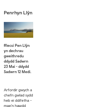
Penrhyn Llŷn
fflecsi Pen Llŷn
yn dechrau
gweithredu
ddydd Sadwrn
23 Mai - ddydd
Sadwrn 12 Medi.
Arfordir gwych a
chefn gwlad sydd
heb ei ddifetha -
mae’n hawdd