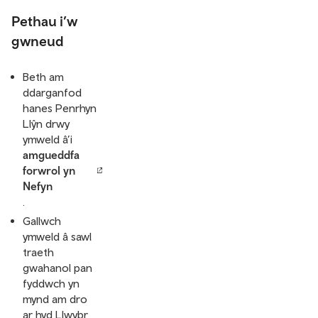
Pethau i’w
gwneud
Beth am
ddarganfod
hanes Penrhyn
Llŷn drwy
ymweld â’i
amgueddfa
forwrol yn
Nefyn
.
Gallwch
ymweld â sawl
traeth
gwahanol pan
fyddwch yn
mynd am dro
ar hyd Llwybr