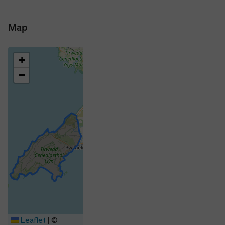
Map
+
−
Leaflet
|
©