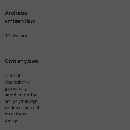
Archebu
ymlaen llaw
30 diwrnod.
Cŵn ar y bws
Ie. Yn ôl
disgresiwn y
gyrrwr ar yr
amod eu bod yn
lân, yn ymddwyn
yn dda ac yn cael
eu cadw ar
dennyn.