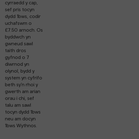
cyrraedd y cap,
sef pris tocyn
dydd 1bws, codir
uchafswm o
£7.50 arnoch. Os
byddwch yn
gwneud sawl
taith dros
gyfnod o 7
diwrnod yn
olynol, bydd y
system yn cyfrifo
beth sy’n rhoi y
gwerth am arian
orau i chi, sef
talu am sawl
tocyn dydd 1bws
neu am docyn
1bws Wythnos.