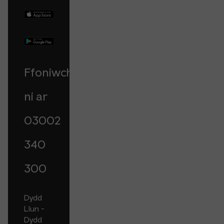
Ffoniwch
ni ar
03002
340
300
Dydd
Llun -
Dydd