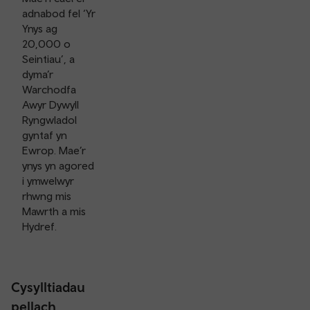
adnabod fel ‘Yr
Ynys ag
20,000 o
Seintiau’, a
dyma’r
Warchodfa
Awyr Dywyll
Ryngwladol
gyntaf yn
Ewrop. Mae’r
ynys yn agored
i ymwelwyr
rhwng mis
Mawrth a mis
Hydref.
Cysylltiadau
pellach