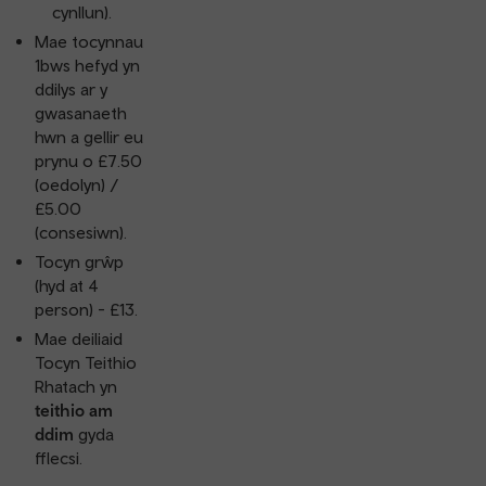
cynllun).
Mae tocynnau
1bws hefyd yn
ddilys ar y
gwasanaeth
hwn a gellir eu
prynu o £7.50
(oedolyn) /
£5.00
(consesiwn).
Tocyn grŵp
(hyd at 4
person) - £13.
Mae deiliaid
Tocyn Teithio
Rhatach yn
teithio am
ddim
gyda
fflecsi.