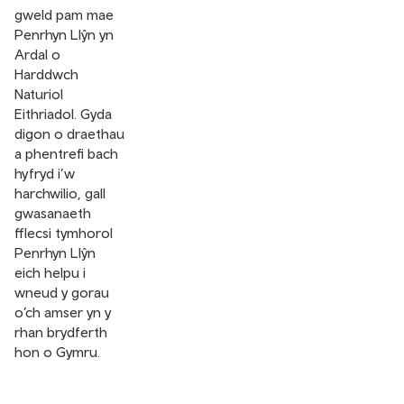
gweld pam mae
Penrhyn Llŷn yn
Ardal o
Harddwch
Naturiol
Eithriadol. Gyda
digon o draethau
a phentrefi bach
hyfryd i’w
harchwilio, gall
gwasanaeth
fflecsi tymhorol
Penrhyn Llŷn
eich helpu i
wneud y gorau
o’ch amser yn y
rhan brydferth
hon o Gymru.