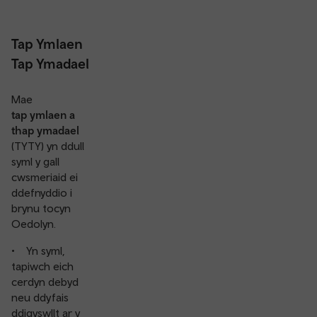
Tap Ymlaen
Tap Ymadael
Mae
tap ymlaen a
thap ymadael
(TYTY) yn ddull
syml y gall
cwsmeriaid ei
ddefnyddio i
brynu tocyn
Oedolyn.
• Yn syml,
tapiwch eich
cerdyn debyd
neu ddyfais
ddigyswllt ar y