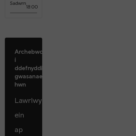
Sadwrn
18:00
Archebwch
i
ddefnyddio'r
gwasanaeth
hwn
Lawrlwythwch
ein
ap