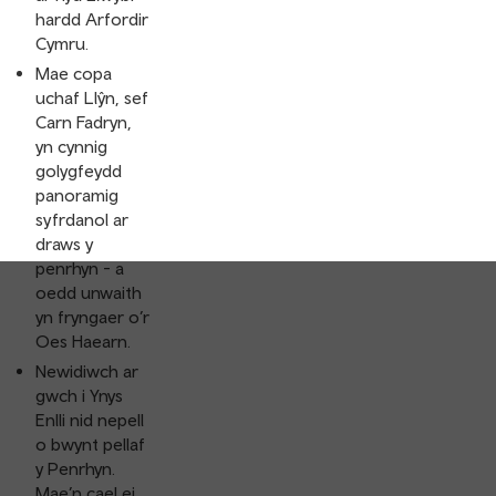
hardd Arfordir
Cymru.
Mae copa
uchaf Llŷn, sef
Carn Fadryn,
yn cynnig
golygfeydd
panoramig
syfrdanol ar
draws y
penrhyn - a
oedd unwaith
yn fryngaer o’r
Oes Haearn.
Newidiwch ar
gwch i Ynys
Enlli nid nepell
o bwynt pellaf
y Penrhyn.
Mae’n cael ei