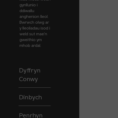
gynllunio i
ddiwallu
anghenion lleol.
Bwrwch olwg ar
y lleoliadau isod i
weld sut mae'n
gweithio ym
mhob ardal.
Dyffryn
Conwy
Dinbych
Penrhyn