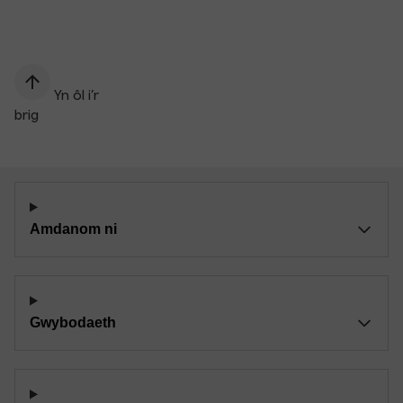
Yn ôl i’r
brig
Amdanom ni
Gwybodaeth