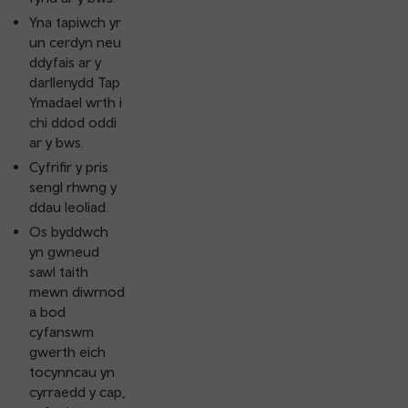
Yna tapiwch yr
un cerdyn neu
ddyfais ar y
darllenydd Tap
Ymadael wrth i
chi ddod oddi
ar y bws.
Cyfrifir y pris
sengl rhwng y
ddau leoliad.
Os byddwch
yn gwneud
sawl taith
mewn diwrnod
a bod
cyfanswm
gwerth eich
tocynncau yn
cyrraedd y cap,