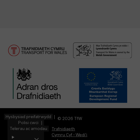
Hysbysiad preifatrwydd
© 2026 TfW
Polisi cwci
Telerau ac amodau
Trafnidiaeth
Cymru Cyf - Wedi'i