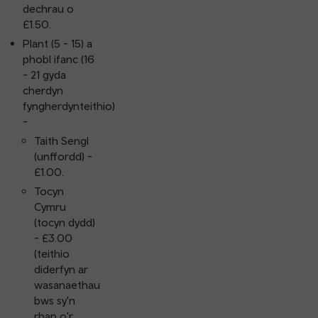
dechrau o
£1.50.
Plant (5 - 15) a
phobl ifanc (16
- 21 gyda
cherdyn
fyngherdynteithio)
-
Taith Sengl
(unffordd) -
£1.00.
Tocyn
Cymru
(tocyn dydd)
- £3.00
(teithio
diderfyn ar
wasanaethau
bws sy'n
rhan o'r