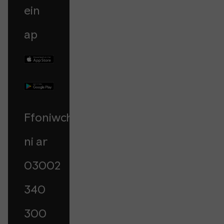
ein
ap
Ffoniwch
ni ar
03002
340
300