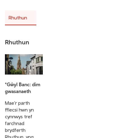
Rhuthun
Rhuthun
*Gŵyl Banc: dim
gwasanaeth
Mae’r parth
fflecsi hwn yn
cynnwys tref
farchnad
brydferth
Rhuthun, yng