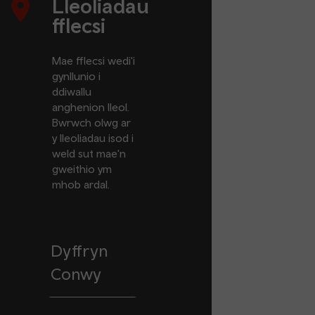
Lleoliadau
fflecsi
Mae fflecsi wedi'i
gynllunio i
ddiwallu
anghenion lleol.
Bwrwch olwg ar
y lleoliadau isod i
weld sut mae'n
gweithio ym
mhob ardal.
Dyffryn
Conwy