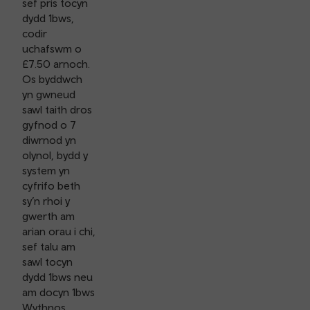
sef pris tocyn
dydd 1bws,
codir
uchafswm o
£7.50 arnoch.
Os byddwch
yn gwneud
sawl taith dros
gyfnod o 7
diwrnod yn
olynol, bydd y
system yn
cyfrifo beth
sy’n rhoi y
gwerth am
arian orau i chi,
sef talu am
sawl tocyn
dydd 1bws neu
am docyn 1bws
Wythnos.