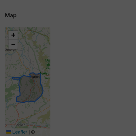
Map
+
−
Leaflet
|
©