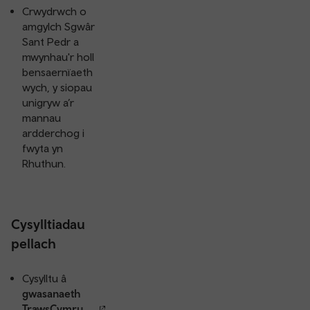
Crwydrwch o
amgylch Sgwâr
Sant Pedr a
mwynhau'r holl
bensaernïaeth
wych, y siopau
unigryw a’r
mannau
ardderchog i
fwyta yn
Rhuthun.
Cysylltiadau
pellach
Cysylltu â
gwasanaeth
TrawsCymru