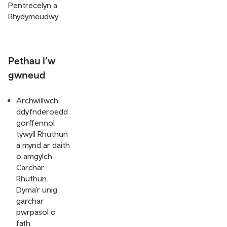
Pentrecelyn a
Rhydymeudwy.
Pethau i’w
gwneud
Archwiliwch
ddyfnderoedd
gorffennol
tywyll Rhuthun
a mynd ar daith
o amgylch
Carchar
Rhuthun.
Dyma’r unig
garchar
pwrpasol o
fath