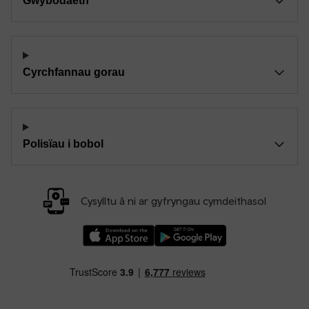
Gwybodaeth
Cyrchfannau gorau
Polisïau i bobol
Cysylltu â ni ar gyfryngau cymdeithasol
Llwythwch Ap TfW Rail i lawr o’r Apple App St
Llwythwch Ap TfW Rail i lawr o’