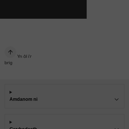
Yn ôl i’r
brig
Amdanom ni