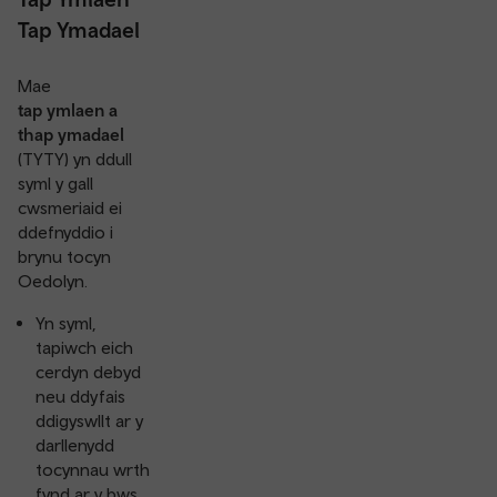
Tap Ymadael
Mae
tap ymlaen a
thap ymadael
(TYTY) yn ddull
syml y gall
cwsmeriaid ei
ddefnyddio i
brynu tocyn
Oedolyn.
Yn syml,
tapiwch eich
cerdyn debyd
neu ddyfais
ddigyswllt ar y
darllenydd
tocynnau wrth
fynd ar y bws.