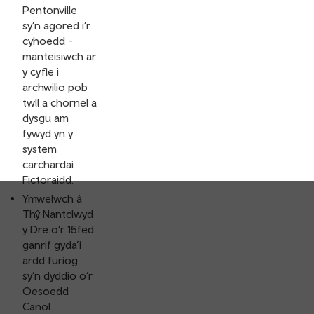
Pentonville
sy’n agored i’r
cyhoedd -
manteisiwch ar
y cyfle i
archwilio pob
twll a chornel a
dysgu am
fywyd yn y
system
carchardai
Fictoraidd.
Ymwelwch â
Thŷ Nantclwyd
y Dre o’r 15fed
ganrif gyda’i
ardd furiog
sy’n dyddio o’r
Oesoedd
Canol.