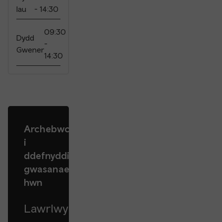
Iau
- 14:30
09:30
Dydd
-
Gwener
14:30
Archebwch
i
ddefnyddio'r
gwasanaeth
hwn
Lawrlwythwch