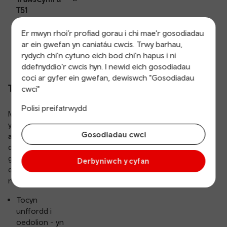
T51
tuag at Y Rhyl,
Dinbych neu
Er mwyn rhoi’r profiad gorau i chi mae'r gosodiadau
Wrecsam.
ar ein gwefan yn caniatáu cwcis. Trwy barhau,
rydych chi'n cytuno eich bod chi'n hapus i ni
ddefnyddio'r cwcis hyn. I newid eich gosodiadau
coci ar gyfer ein gwefan, dewiswch "Gosodiadau
Tocynnau
cwci"
Polisi preifatrwydd
Mae modd talu
ymlaen llaw drwy
Gosodiadau cwci
ap fflecsi
neu
dalu ar y bws
gyda cherdyn /
Derbyniwch y cyfan
dyfais digyswllt
neu arian parod.
Tocyn
unffordd i
oedolion - yn