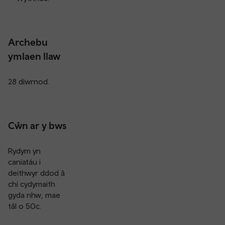
Archebu
ymlaen llaw
28 diwrnod.
Cŵn ar y bws
Rydym yn
caniatáu i
deithwyr ddod â
chi cydymaith
gyda nhw, mae
tâl o 50c.