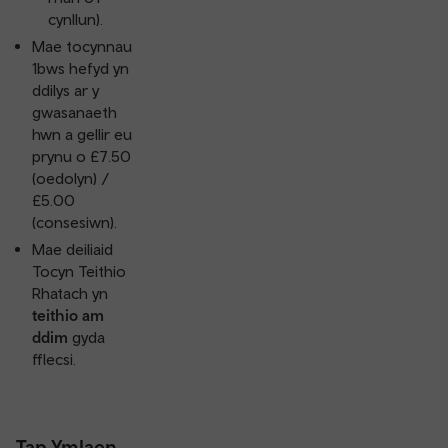
cynllun).
Mae tocynnau
1bws hefyd yn
ddilys ar y
gwasanaeth
hwn a gellir eu
prynu o £7.50
(oedolyn) /
£5.00
(consesiwn).
Mae deiliaid
Tocyn Teithio
Rhatach yn
teithio am
ddim
gyda
fflecsi.
Tap Ymlaen