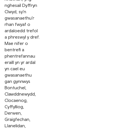
nghesail Dyffryn
Clwyd, sy’n
gwasanaethu’r
rhan fwyaf o
ardaloedd trefol
a phreswyl y dref.
Mae nifer o
bentrefi a
phentrefannau
eraill yn yr ardal
yn cael eu
gwasanaethu
gan gynnwys
Bontuchel,
Clawddnewydd,
Clocaenog,
Cyffylliog,
Derwen,
Graigfechan,
Llanelidan,