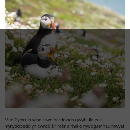
Mae Cymru’n wlad llawn harddwch gwyllt, lle ceir
mynyddoedd yn cwrdd â'r môr a rhai o rywogaethau mwyaf