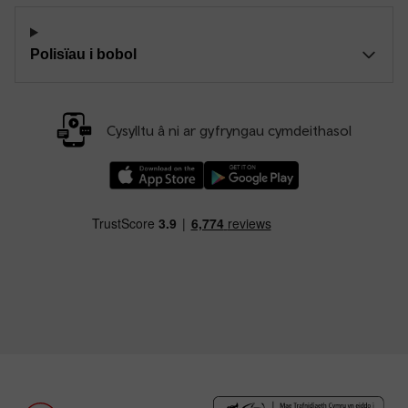
Polisïau i bobol
Cysylltu â ni ar gyfryngau cymdeithasol
Llwythwch Ap TfW Rail i lawr o’r Apple App St
Llwythwch Ap TfW Rail i lawr o’