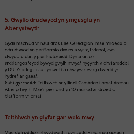
5. Gwylio drudwyod yn ymgasglu yn
Aberystwyth
Gyda machlud yr haul dros Bae Ceredigion, mae miloedd o
ddrudwyod yn perfformio dawns awyr syfrdanol, cyn
clwydo o dan y pier Fictoraidd. Dyma un o’r
arddangosfeydd bywyd gwyllt mwyaf hygyrch a chyfareddol
y DU. Yr adeg orau i ymweld â nhw yw rhwng diwedd yr
hydref a’r gaeaf.
Sut i gyrraedd:
Teithiwch ar y
llinell Cambrian
i orsaf drenau
Aberystwyth
. Mae’r pier ond yn 10 munud ar droed o
blatfform yr orsaf.
Teithiwch yn glyfar gan weld mwy
Mae defnyddio’n rhwydwaith i gyrraedd y mannau gorau i