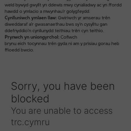
weld bywyd gwyllt yn ddewis mwy cynaliadwy ac yn ffordd
hawdd o ymlacio a mwynhau’r golygfeydd.
Cynlluniwch ymlaen llaw:
Gwiriwch yr amserau trên
diweddaraf a’r gwasanaethau bws sy’n cysylltu gan
ddefnyddio’n
cynllunydd teithiau
trên cyn teithio.
Prynwch yn uniongyrchol:
Cofiwch
brynu eich tocynnau trên gyda ni
am y prisiau gorau heb
ffioedd bwcio.