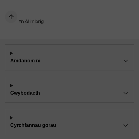
Yn ôl i’r brig
Amdanom ni
Gwybodaeth
Cyrchfannau gorau