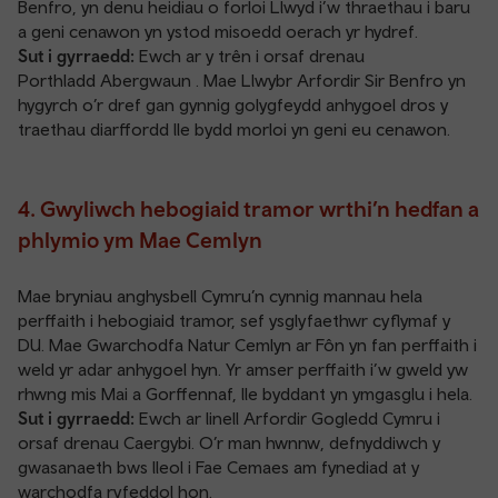
Benfro, yn denu heidiau o forloi Llwyd i’w thraethau i baru
a geni cenawon yn ystod misoedd oerach yr hydref.
Sut i gyrraedd:
Ewch ar y trên i orsaf drenau
Porthladd Abergwaun
. Mae Llwybr Arfordir Sir Benfro yn
hygyrch o’r dref gan gynnig golygfeydd anhygoel dros y
traethau diarffordd lle bydd morloi yn geni eu cenawon.
4. Gwyliwch hebogiaid tramor wrthi’n hedfan a
phlymio ym Mae Cemlyn
Mae bryniau anghysbell Cymru’n cynnig mannau hela
perffaith i hebogiaid tramor, sef ysglyfaethwr cyflymaf y
DU. Mae Gwarchodfa Natur Cemlyn ar Fôn yn fan perffaith i
weld yr adar anhygoel hyn. Yr amser perffaith i’w gweld yw
rhwng mis Mai a Gorffennaf, lle byddant yn ymgasglu i hela.
Sut i gyrraedd:
Ewch ar
linell Arfordir Gogledd Cymru
i
orsaf drenau
Caergybi
. O’r man hwnnw, defnyddiwch y
gwasanaeth bws lleol i Fae Cemaes am fynediad at y
warchodfa ryfeddol hon.