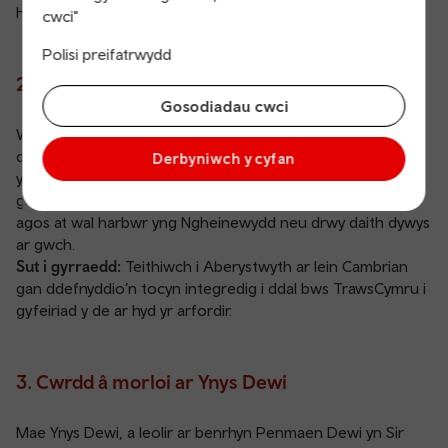
Harbwr Martin, lle y gallwch ddal llong i’r ynys.
cwci"
Polisi preifatrwydd
2. Cwrdd â dolffiniaid ym Mae Ceredigion
Gosodiadau cwci
Wyddoch chi fod Cymru’n gartref i’r boblogaeth fwyaf o
ddolffiniaid trwyn-botel yn y DU? Yn aml yn ystod misoedd
Derbyniwch y cyfan
yr haf (Mehefin-Medi), pan fo’r moroedd yn fwy tawel,
gallwch weld dolffiniaid wrthi’n chwarae yn y tonnau yn
agos at wal harbwr yng Ngheinewydd neu drwy daith dywys
ar gwch.
Sut i gyrraedd:
Teithiwch i
Aberystwyth
ar
lein Cambrian
gan ddefnyddio’n tocyn integredig i ddal bws TrawsCymru i
gyfeiriad y de ar hyd yr arfordir.
3. Cwrdd â morloi ar Ynys Dewi
Mae Ynys Dewi, a leolir ar benrhyn Penmaen Dewi yn Sir