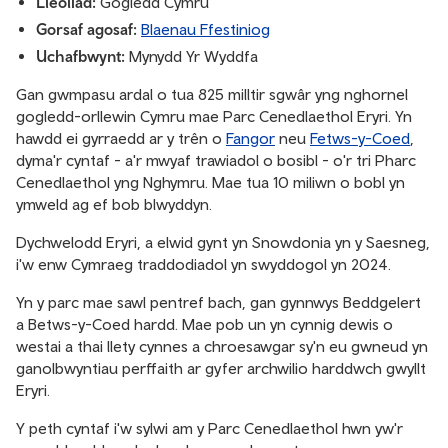
Lleoliad:
Gogledd Cymru
Gorsaf agosaf:
Blaenau Ffestiniog
Uchafbwynt:
Mynydd Yr Wyddfa
Gan gwmpasu ardal o tua 825 milltir sgwâr yng nghornel
gogledd-orllewin Cymru mae Parc Cenedlaethol Eryri. Yn
hawdd ei gyrraedd ar y trên o
Fangor
neu
Fetws-y-Coed
,
dyma'r cyntaf - a'r mwyaf trawiadol o bosibl - o'r tri Pharc
Cenedlaethol yng Nghymru. Mae tua 10 miliwn o bobl yn
ymweld ag ef bob blwyddyn.
Dychwelodd Eryri, a elwid gynt yn Snowdonia yn y Saesneg,
i'w enw Cymraeg traddodiadol yn swyddogol yn 2024.
Yn y parc mae sawl pentref bach, gan gynnwys Beddgelert
a Betws-y-Coed hardd. Mae pob un yn cynnig dewis o
westai a thai llety cynnes a chroesawgar sy'n eu gwneud yn
ganolbwyntiau perffaith ar gyfer archwilio harddwch gwyllt
Eryri.
Y peth cyntaf i'w sylwi am y Parc Cenedlaethol hwn yw'r