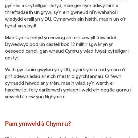
gynnes a chyfeillgar. Hefyd, mae gennym ddiwylliant a
threftadaeth unigryw, sy'n ein gwneud ni'n wahanol i
wledydd eraill yn y DU. Cymerwch ein hiaith, mae'n un o'r
hynaf yn y byd!
Mae Cymru hefyd yn enwog am ein cestyll trawiadol.
Dywedwyd bod un castell bob 12 milltir sgwâr yn yr
oesoedd canol, gan wneud Cymru y wlad fwyaf cyfeillgar i
gestyll.
Wrth gynllunio gwyliau yn y DU, dylai Cymru fod yn un o’r
prif ddewisiadau ar eich rhestr o gyrchfannau. O fewn
cyrraedd hawdd ar y trên, mae’n wlad sy’n werth ei
harchwilio, felly darllenwch ymlaen i weld ein deg lle gorau i
ymweld â nhw yng Nghymru.
Pam ymweld â Chymru?