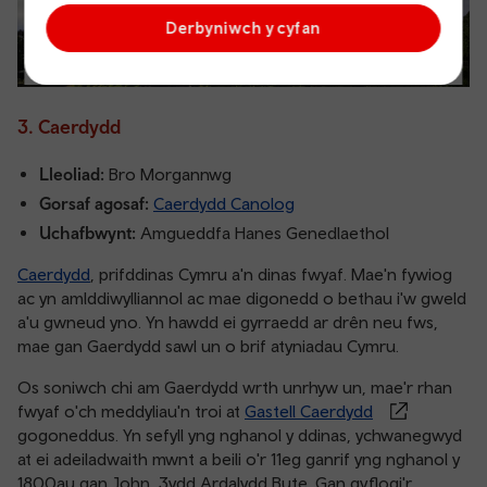
Derbyniwch y cyfan
3. Caerdydd
Lleoliad:
Bro Morgannwg
Gorsaf agosaf:
Caerdydd Canolog
Uchafbwynt:
Amgueddfa Hanes Genedlaethol
Caerdydd
, prifddinas Cymru a'n dinas fwyaf. Mae'n fywiog
ac yn amlddiwylliannol ac mae digonedd o bethau i'w gweld
a'u gwneud yno. Yn hawdd ei gyrraedd ar drên neu fws,
mae gan Gaerdydd sawl un o brif atyniadau Cymru.
Os soniwch chi am Gaerdydd wrth unrhyw un, mae'r rhan
fwyaf o'ch meddyliau'n troi at
Gastell Caerdydd
gogoneddus. Yn sefyll yng nghanol y ddinas, ychwanegwyd
at ei adeiladwaith mwnt a beili o'r 11eg ganrif yng nghanol y
1800au gan John, 3ydd Ardalydd Bute. Gan gyflogi'r