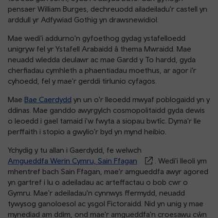
pensaer William Burges, dechreuodd ailadeiladu'r castell yn
arddull yr Adfywiad Gothig yn drawsnewidiol.
Mae wedi'i addurno'n gyfoethog gydag ystafelloedd
unigryw fel yr Ystafell Arabaidd â thema Mwraidd. Mae
neuadd wledda deulawr ac mae Gardd y To hardd, gyda
cherfiadau cymhleth a phaentiadau moethus, ar agor i'r
cyhoedd, fel y mae'r gerddi tirlunio cyfagos.
Mae
Bae Caerdydd
yn un o'r lleoedd mwyaf poblogaidd yn y
ddinas. Mae ganddo awyrgylch cosmopolitaidd gyda dewis
o leoedd i gael tamaid i'w fwyta a siopau bwtîc. Dyma'r lle
perffaith i stopio a gwylio'r byd yn mynd heibio.
Ychydig y tu allan i Gaerdydd, fe welwch
Amgueddfa Werin Cymru, Sain Ffagan
. Wedi'i lleoli ym
mhentref bach Sain Ffagan, mae'r amgueddfa awyr agored
yn gartref i lu o adeiladau ac arteffactau o bob cwr o
Gymru. Mae'r adeiladau'n cynnwys ffermydd, neuadd
tywysog ganoloesol ac ysgol Fictoraidd. Nid yn unig y mae
mynediad am ddim, ond mae'r amgueddfa'n croesawu cŵn