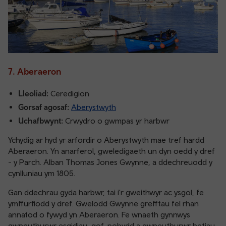
7. Aberaeron
Lleoliad:
Ceredigion
Gorsaf agosaf:
Aberystwyth
Uchafbwynt:
Crwydro o gwmpas yr harbwr
Ychydig ar hyd yr arfordir o Aberystwyth mae tref hardd
Aberaeron. Yn anarferol, gweledigaeth un dyn oedd y dref
- y Parch. Alban Thomas Jones Gwynne, a ddechreuodd y
cynlluniau ym 1805.
Gan ddechrau gyda harbwr, tai i'r gweithwyr ac ysgol, fe
ymffurfiodd y dref. Gwelodd Gwynne grefftau fel rhan
annatod o fywyd yn Aberaeron. Fe wnaeth gynnwys
gwneuthurwr esgidiau, gof, pobydd a gwneuthurwr hetiau