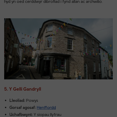
hyd yn oed cerddwyr dibrofiad i fynd allan ac archwilio.
5. Y Gelli Gandryll
Lleoliad:
Powys
Gorsaf agosaf:
Henffordd
Uchafbwynt:
Y siopau llyfrau