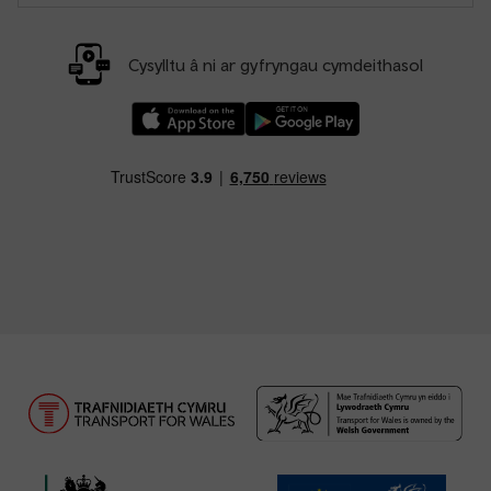
Cysylltu â ni ar gyfryngau cymdeithasol
Llwythwch Ap TfW Rail i lawr o’r Apple App St
Llwythwch Ap TfW Rail i lawr o’