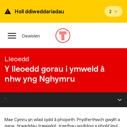
Mynd
ymlaen
Holl ddiweddariadau
Gweld di
2
i’r
prif
gynnwys
Prif
Dewislen
ddewislen
Lleoedd
Y lleoedd gorau i ymweld â
nhw yng Nghymru
Mae Cymru yn wlad sydd â phopeth. Prydferthwch gwyllt a
garw, tirweddau trawiadol, traethau godidog a phobl leol