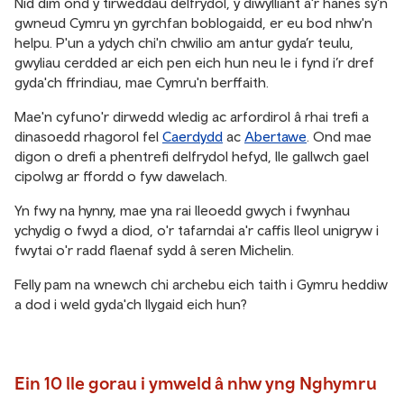
Nid dim ond y tirweddau delfrydol, y diwylliant a'r hanes sy'n
gwneud Cymru yn gyrchfan boblogaidd, er eu bod nhw'n
helpu. P'un a ydych chi'n chwilio am antur gyda’r teulu,
gwyliau cerdded ar eich pen eich hun neu le i fynd i’r dref
gyda'ch ffrindiau, mae Cymru'n berffaith.
Mae'n cyfuno'r dirwedd wledig ac arfordirol â rhai trefi a
dinasoedd rhagorol fel
Caerdydd
ac
Abertawe
. Ond mae
digon o drefi a phentrefi delfrydol hefyd, lle gallwch gael
cipolwg ar ffordd o fyw dawelach.
Yn fwy na hynny, mae yna rai lleoedd gwych i fwynhau
ychydig o fwyd a diod, o'r tafarndai a'r caffis lleol unigryw i
fwytai o'r radd flaenaf sydd â seren Michelin.
Felly pam na wnewch chi archebu eich taith i Gymru heddiw
a dod i weld gyda'ch llygaid eich hun?
Ein 10 lle gorau i ymweld â nhw yng Nghymru