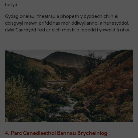
hefyd.
Gydag orielau, theatrau a phopeth y byddech chi'n ei
ddisgwyl mewn prifddinas mor ddiwylliannol a hanesyddol,
dylai Caerdydd fod ar eich rhestr o leoedd i ymweld â nhw.
4. Parc Cenedlaethol Bannau Brycheiniog