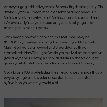
Ar bwynt gogledd-ddwyreiniol Bannau Brycheiniog, ar y ffin
rhwng Cymru a Lloegr, mae tref farchnad ogoneddus Y
Gelli Gandryll. Fe'i gelwir yn Y Gelli ac mae'n hafan i’r rheini
sy’n dwlu ar lyfrau ym mhobman gan ei bod yn gartref i
dros ugain o siopau llyfrau.
Dros ddeng niwrnod ddiwedd mis Mai, mae mwy na
80,000 o ymwelwyr yn mwynhau Gŵyl flynyddol y Gelli.
Mae'r Gelli hefyd yn cynnal yr ŵyl gerddoriaeth ac
athroniaeth HowTheLightGetsIn ym mis Mai ac mae hon yn
gweld wynebau enwog yn rhoi darlithiau'n rheolaidd, gan
gynnwys Philip Pullman, Sara Pascoe a Noam Chomsky.
Gyda bron i 150 o adeiladau rhestredig, gwestai moethus a
bwytai sy'n gweini bwydlenni cordon bleu, mae'r dref
hyfryd hon yn werth ymweld â hi.