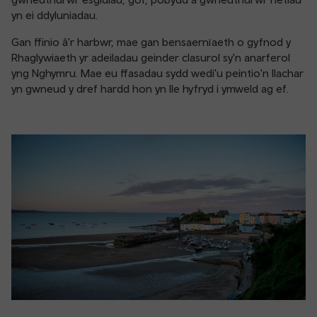
yn ei ddyluniadau.
Gan ffinio â'r harbwr, mae gan bensaernïaeth o gyfnod y
Rhaglywiaeth yr adeiladau geinder clasurol sy'n anarferol
yng Nghymru. Mae eu ffasadau sydd wedi'u peintio'n llachar
yn gwneud y dref hardd hon yn lle hyfryd i ymweld ag ef.