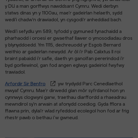
y DU a man gorffwys nawddsant Cymru. Wedi derbyn
statws dinas yn y 1100au, mae'r gadeirlan helaeth, sydd
wedi'i chadw'n drawiadol, yn cysgodi'r anheddiad bach.
Wedi'i sefydlu ym 589, tyfodd y gymuned fynachaidd a
pharhaodd i oroesi er gwaethaf llawer o ymosodiadau dros
y blynyddoedd. Ym 1115, dechreuodd yr Esgob Bernard
weithio ar gadeirlan newydd. Ar ôl i'r Pab Calixtus II roi
braint pabaidd i’r safle, daeth yn ganolfan pererindod i'r
byd gorllewinol, gan fod angen eglwys gadeiriol fwyfwy
trawiadol.
Arfordir Sir Benfro
yw trydydd Parc Cenedlaethol
mwyaf Cymru. Mae'r dirwedd glan môr syfrdanol hon yn
cynnwys clogwyni garw, traethau diarffordd a rhaeadrau
mewndirol sy'n arwain at afonydd coediog. Gyda fflora a
ffawna prin, dylai'r wlad ryfeddod ecolegol hon fod ar frig
rhestr pawb o bethau i’w gwneud.