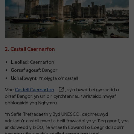
2. Castell Caernarfon
Lleoliad:
Caernarfon
Gorsaf agosaf:
Bangor
Uchafbwynt:
Yr olygfa o’r castell
Mae
Castell Caernarfon
, sy'n hawdd ei gyrraedd o
orsaf Bangor, yn un o'r cyrchfannau twristaidd mwyaf
poblogaidd yng Nghymru.
Yn Safle Treftadaeth y Byd UNESCO, dechreuwyd
adeiladu'r castell mwnt a beili trawiadol yn yr 11eg ganrif, yna
ar ddiwedd y 1200, fe wnaeth Edward I o Loegr ddisodli'r
hen strwythur gyda'r adeilad carreg trawiadol.