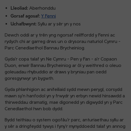
Lleoliad:
Aberhonddu
Gorsaf agosaf:
Y Fenni
Uchafbwynt:
Syllu ar y sêr yn y nos
Dewch oddi ar y trên yng ngorsaf reilffordd y Fenni ac
rydych chi ar garreg drws un o drysorau naturiol Cymru -
Parc Cenedlaethol Bannau Brycheiniog.
Gyda'r copa talaf yn Ne Cymru - Pen y Fan - a'r Copaon
Duon, enwir Bannau Brycheiniog ar ôl y weithred o oleuo
goleuadau rhybuddio ar draws y bryniau pan oedd
goresgynwyr yn bygwth.
Gyda phlanhigion ac anifeiliaid sydd mewn perygl, corsydd
mawn sy'n hanfodol yn y frwydr yn erbyn newid hinsawdd a
thirweddau dramatig, mae digonedd yn digwydd yn y Parc
Cenedlaethol hwn bob dydd.
Bydd teithiau o system ogofâu’r parc, anturiaethau syllu ar
y sêr a dringfeydd tywys i fyny’r mynyddoedd talaf yn annog