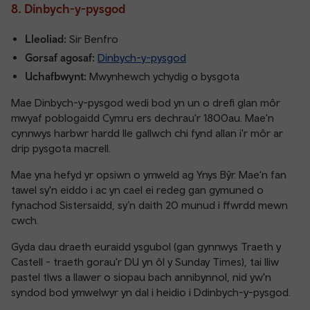
8. Dinbych-y-pysgod
Lleoliad:
Sir Benfro
Gorsaf agosaf:
Dinbych-y-pysgod
Uchafbwynt:
Mwynhewch ychydig o bysgota
Mae Dinbych-y-pysgod wedi bod yn un o drefi glan môr
mwyaf poblogaidd Cymru ers dechrau'r 1800au. Mae'n
cynnwys harbwr hardd lle gallwch chi fynd allan i'r môr ar
drip pysgota macrell.
Mae yna hefyd yr opsiwn o ymweld ag Ynys Bŷr. Mae'n fan
tawel sy'n eiddo i ac yn cael ei redeg gan gymuned o
fynachod Sistersaidd, sy’n daith 20 munud i ffwrdd mewn
cwch.
Gyda dau draeth euraidd ysgubol (gan gynnwys Traeth y
Castell - traeth gorau'r DU yn ôl y Sunday Times), tai lliw
pastel tlws a llawer o siopau bach annibynnol, nid yw'n
syndod bod ymwelwyr yn dal i heidio i Ddinbych-y-pysgod.