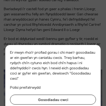
Bwriadwyd i'r castell fod yn gaer a phalas i frenin Lloegr,
gan wasanaethu felly am flynyddoedd lawer. Gan chwarae
rhan arwyddocaol yn hanes Cymru, fe'i defnyddiwyd fel
carchar yn ystod Rhyfeloedd Annibyniaeth a Rhyfel Cartref
Lloegr. Dyma hefyd fan geni Edward II o Loegr.
Er bod ei ddyluniad wedi'i bennu gan gyflwr y tir, roedd ei
dyrau a'i thyredau yn symbol dramatig o reolaeth Lloegr ac
mae llawer ohonynt yn dal i fodoli, gan wneud hwn yn lle
Er mwyn rhoi’r profiad gorau i chi mae'r gosodiadau
hanfodol i'w weld ar eich taith i Gymru.
ar ein gwefan yn caniatáu cwcis. Trwy barhau,
rydych chi'n cytuno eich bod chi'n hapus i ni
ddefnyddio'r cwcis hyn. I newid eich gosodiadau
coci ar gyfer ein gwefan, dewiswch "Gosodiadau
cwci"
Polisi preifatrwydd
Gosodiadau cwci