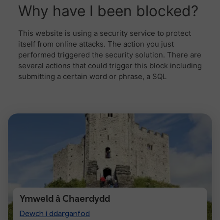
Ymweld â Chaerdydd
Visit
Dewch i ddarganfod