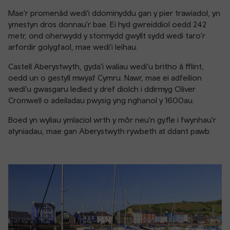
Mae'r promenâd wedi'i ddominyddu gan y pier trawiadol, yn
ymestyn dros donnau'r bae. Ei hyd gwreiddiol oedd 242
metr, ond oherwydd y stormydd gwyllt sydd wedi taro'r
arfordir golygfaol, mae wedi'i leihau.
Castell Aberystwyth, gyda'i waliau wedi'u britho â fflint,
oedd un o gestyll mwyaf Cymru. Nawr, mae ei adfeilion
wedi'u gwasgaru ledled y dref diolch i ddirmyg Oliver
Cromwell o adeiladau pwysig yng nghanol y 1600au.
Boed yn wyliau ymlaciol wrth y môr neu'n gyfle i fwynhau'r
atyniadau, mae gan Aberystwyth rywbeth at ddant pawb.