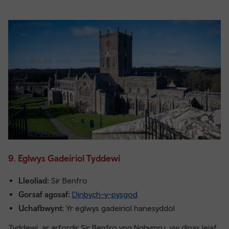
9. Eglwys Gadeiriol Tyddewi
Lleoliad:
Sir Benfro
Gorsaf agosaf:
Dinbych-y-pysgod
Uchafbwynt:
Yr eglwys gadeiriol hanesyddol
Tyddewi, ar arfordir Sir Benfro yng Nghymru, yw dinas leiaf