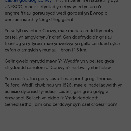
Castell godidog Conwy
. Yn Safle Treftadaeth y Byd
UNESCO, mae'r sefydliad yn ei ystyried yn un o'r
enghreifftiau gorau sydd wedi goroesi yn Ewrop o
bensaernïaeth y 13eg/14eg ganrif.
Yn sefyll uwchben Conwy, mae muriau amddiffynnol y
castell yn amgylchynu'r dref. Gan ddefnyddio'r grisiau
troellog yn y tyrau, mae ymwelwyr yn gallu cerdded cylch
cyfan o amgylch y muriau - bron i 1.5 km.
Gellir gweld mynydd mawr Yr Wyddfa yn y pellter, gyda
strydoedd canoloesol Conwy a'r harbwr ymhell islaw.
Yn croesi'r afon ger y castell mae pont grog Thomas
Telford. Wedi'i chwblhau ym 1826, mae ei hadeiladwaith yn
adleisio dyluniad tyredau'r castell, gan greu golygfa
drawiadol. Bellach yn eiddo i'r Ymddiriedolaeth
Genedlaethol, dim ond cerddwyr sy'n cael croesi'r bont.