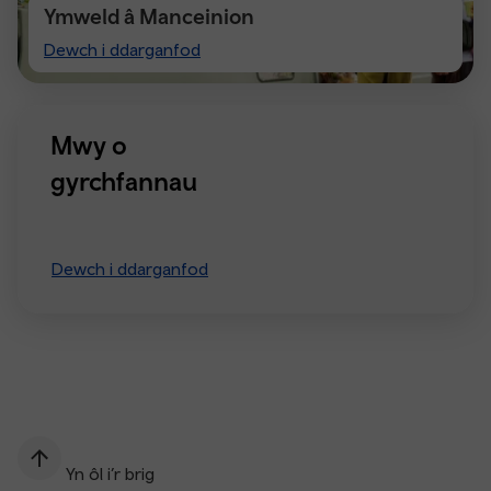
Ymweld â Manceinion
Visiting
Dewch i ddarganfod
Manchester
Mwy o
gyrchfannau
Dewch i ddarganfod
Yn ôl i’r brig