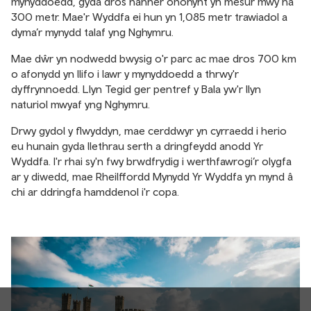
mynyddoedd, gyda dros hanner ohonynt yn mesur mwy na
300 metr. Mae'r Wyddfa ei hun yn 1,085 metr trawiadol a
dyma’r mynydd talaf yng Nghymru.
Mae dŵr yn nodwedd bwysig o'r parc ac mae dros 700 km
o afonydd yn llifo i lawr y mynyddoedd a thrwy'r
dyffrynnoedd. Llyn Tegid ger pentref y Bala yw'r llyn
naturiol mwyaf yng Nghymru.
Drwy gydol y flwyddyn, mae cerddwyr yn cyrraedd i herio
eu hunain gyda llethrau serth a dringfeydd anodd Yr
Wyddfa. I'r rhai sy'n fwy brwdfrydig i werthfawrogi’r olygfa
ar y diwedd, mae Rheilffordd Mynydd Yr Wyddfa yn mynd â
chi ar ddringfa hamddenol i'r copa.