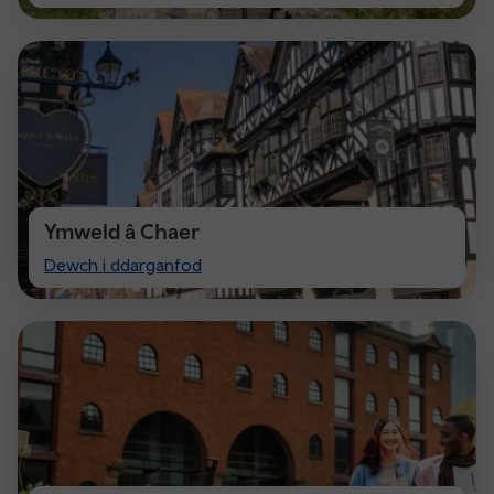
Cardiff
Ymweld â Chaer
Visit
Dewch i ddarganfod
Chester