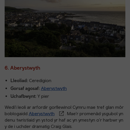
6. Aberystwyth
Lleoliad:
Ceredigion
Gorsaf agosaf:
Aberystwyth
Uchafbwynt:
Y pier
Wedi'i leoli ar arfordir gorllewinol Cymru mae tref glan môr
boblogaidd
Aberystwyth
. Mae'r promenâd ysgubol yn
denu twristiaid yn ystod yr haf ac yn ymestyn o'r harbwr yn
y de i uchder dramatig Craig Glais.